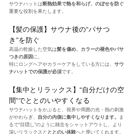
サウナハットは
断熱効果で熱を和らげ、のぼせを防ぐ
重要な役割を果たします。
【髪の保護】サウナ後の“パサつ
き”を防ぐ
高温の乾燥した空気は
髪を傷め、カラーの褪色やパサ
つき
の原因
に。
特にロングヘアやカラーケアをしている方には、
サウ
ナハットでの保護が必須
です。
【集中とリラックス】“自分だけの空
間”でととのいやすくなる
サウナハットをかぶると、視界や周囲の光・熱の刺激
がやわらぎ、
自分の内側に集中しやすく
なります。
ま
るで“目隠し”のように雑念をシャットアウトし、より
深いリラックスと
ととのい体験
へと導いてくれます。