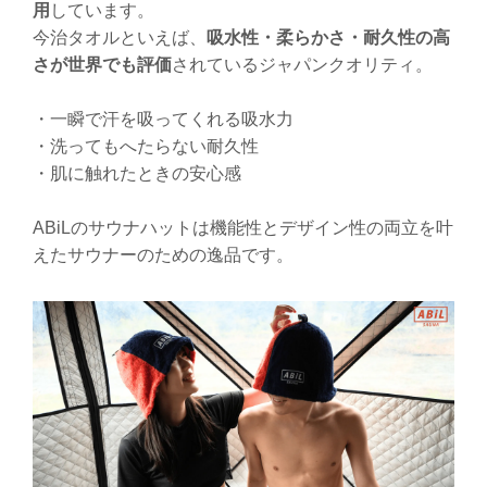
用
しています。
今治タオルといえば、
吸水性・柔らかさ・耐久性の高
さが世界でも評価
されているジャパンクオリティ。
・一瞬で汗を吸ってくれる吸水力
・洗ってもへたらない耐久性
・肌に触れたときの安心感
ABiLのサウナハットは
機能性とデザイン性の両立を叶
えたサウナーのための逸品です。