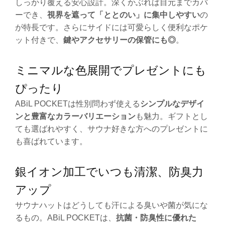
しっかり覆える安心設計。深くかぶれば目元までカバ
ーでき、
視界を遮って「ととのい」に集中しやすい
の
が特長です。さらにサイドには可愛らしく便利なポケ
ット付きで、
鍵やアクセサリーの保管にも◎
。
ミニマルな色展開でプレゼントにも
ぴったり
ABiL POCKETは性別問わず使える
シンプルなデザイ
ンと豊富なカラーバリエーション
も魅力。ギフトとし
ても選ばれやすく、サウナ好きな方へのプレゼントに
も喜ばれています。
銀イオン加工でいつも清潔、防臭力
アップ
サウナハットはどうしても汗による臭いや菌が気にな
るもの。ABiL POCKETは、
抗菌・防臭性に優れた